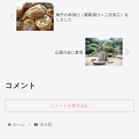
梅干の本漬け（紫蘇漬け＝二次加工）を
しました
山菜の会に参加
コメント
コメントを書き込む
ホーム
未分類