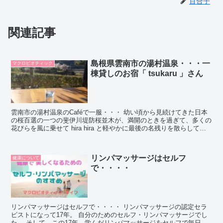
百合子
関連記事
島根県雲南市の湯村温泉・・・一
マクロビオティック
棟貸しのお宿「 tsukaru 」さん
雲南市の湯村温泉のCaféで一服・・・ 幼い頃から見続けてきた日本
の桜百選の一つの斐伊川堤防桜並木が、満開のときを過ぎて、多くの
花びらを風に乗せて hira hira と軽やかに最後の名残りを散らしてい
ました。 あきらめきれ...
リンパマッサージはセルフ
健康について
で・・・・
リンパマッサージはセルフで・・・・ リンパマッサージの認定セラ
ピストになって17年。 自分のためのセルフ・リンパマッサージでし
た。 そして、この17年、学んだリンパマッサージをセルフで毎日や