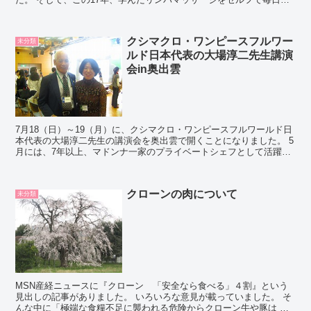
ってきました。 くも膜下状...
クシマクロ・ワンピースフルワー
未分類
ルド日本代表の大場淳二先生講演
会in奥出雲
7月18（日）～19（月）に、クシマクロ・ワンピースフルワールド日
本代表の大場淳二先生の講演会を奥出雲で開くことになりました。 5
月には、7年以上、マドンナ一家のプライベートシェフとして活躍さ
れた西邨まゆみ先生の講演会を開催しました。 久司...
クローンの肉について
未分類
MSN産経ニュースに『クローン 「安全なら食べる」４割』という
見出しの記事がありました。 いろいろな意見が載っていました。 そ
んな中に「極端な食糧不足に襲われる危険からクローン牛や豚は 天