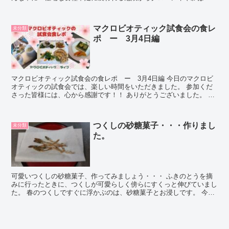
の恵みではないか」という意見がありました。 食糧肉...
マクロビオティック試食会の食レ
未分類
ポ ー 3月4日編
マクロビオティック試食会の食レポ ー 3月4日編 今日のマクロビ
オティックの試食会では、楽しい時間をいただきました。 参加くだ
さった皆様には、心から感謝です！！ ありがとうございました。 ま
ずは当日のメニ...
つくしの砂糖菓子・・・作りまし
未分類
た。
可愛いつくしの砂糖菓子、作ってみましょう・・・ ふきのとうを摘
みに行ったときに、つくしが可愛らしく傍らにすくっと伸びていまし
た。 春のつくしですぐに浮かぶのは、砂糖菓子とお浸しです。 今回
は、量が少なかったので...