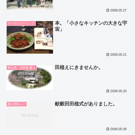
2008.05.27
本。「小さなキッチンの大きな宇
マクロビオティック
宙」
2008.05.21
田植えにきませんか。
奥出雲・古民家 暖々
2008.05.20
献穀田田植式がありました。
奥出雲町より
2008.05.09