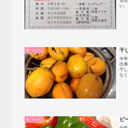
る合同
い
た。 
干
食・レシピ
今
出来ました。 もう
干し
ピ
食・レシピ
今年