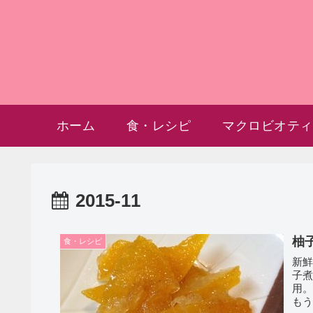
ホーム
食・レシピ
マクロビオティ
2015-11
柚
食・レシピ
新鮮な柚
子煮
用。 重い蓋で圧がかかり、思い通りのやわらかさになり
もう