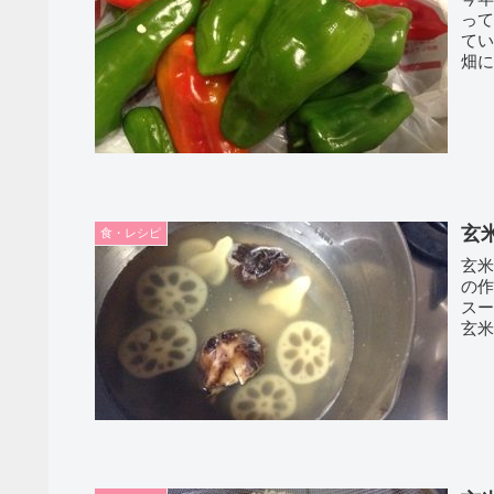
っ
てい
畑に
速、.
玄米
食・レシピ
玄
の作
スー
玄米