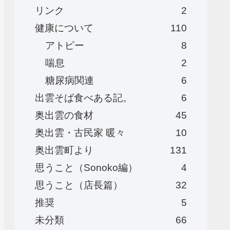
リンク
2
健康について
110
アトピー
8
喘息
2
糖尿病関連
6
出雲そば食べある記。
6
奥出雲の食材
45
奥出雲・古民家 暖々
10
奥出雲町より
131
思うこと（Sonoko編）
4
思うこと（店長篇）
32
推奨
5
未分類
66