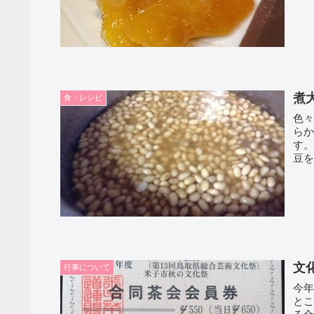
煮
食・レシピ
色々
らかくな
す。 沢山作り、小分けして冷凍保存しておくと便利です
豆を
文
行事について
今
と