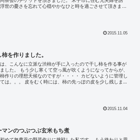
茶会のチケットを頂きました。 米子市に住む兄夫婦を誘
、浮世の憂さを忘れて心穏やかなひと時を過ごさせて頂きまし
...
2015.11.05
し柿を作りました。
年は、こんなに立派な渋柿が手に入ったので干し柿を作る事が
少し寒くて空っ風が吹くようになってからが、
柿作りの理想天候なのですが・・・・ カビないように管理し
なくては。。。 皮をむく時には、柿の先っぽの皮を少し残しま...
2015.11.04
ーマンのつぶつぶ玄米もち煮
初めて無農薬の野菜作りに挑戦した私です。 もう終わりと思