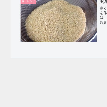
玄米
食・レシピ
寒
を作
は、奥