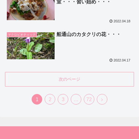
室・・・習い始め・・・
2022.04.18
船通山のカタクリの花・・・
マクロビオティック
2022.04.17
次のページ
1
2
3
…
72