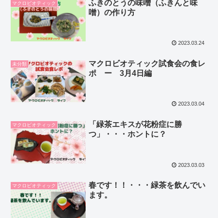
ふきのとうの味噌（ふきんと味
マクロビオティック
噌）の作り方
2023.03.24
マクロビオティック試食会の食レ
未分類
ポ ー 3月4日編
2023.03.04
「緑茶エキスが花粉症に勝
マクロビオティック
つ」・・・ホントに？
2023.03.03
春です！！・・・緑茶を飲んでい
マクロビオティック
ます。