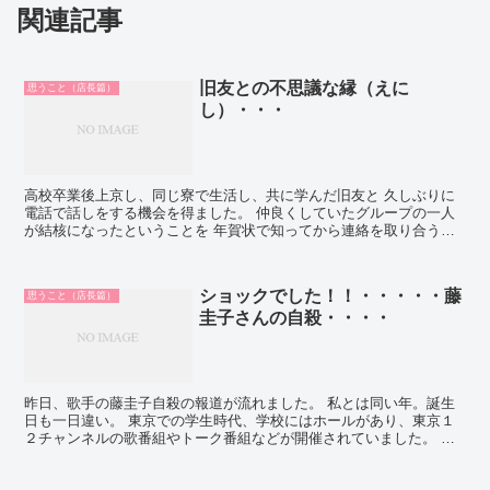
関連記事
旧友との不思議な縁（えに
思うこと（店長篇）
し）・・・
高校卒業後上京し、同じ寮で生活し、共に学んだ旧友と 久しぶりに
電話で話しをする機会を得ました。 仲良くしていたグループの一人
が結核になったということを 年賀状で知ってから連絡を取り合うよ
うになり、彼女もまた 実は大病をしていたことを知りまし...
ショックでした！！・・・・・藤
思うこと（店長篇）
圭子さんの自殺・・・・
昨日、歌手の藤圭子自殺の報道が流れました。 私とは同い年。誕生
日も一日違い。 東京での学生時代、学校にはホールがあり、東京１
２チャンネルの歌番組やトーク番組などが開催されていました。 私
は友人に誘われ、その楽屋の準備や清掃のバイトをしていま...