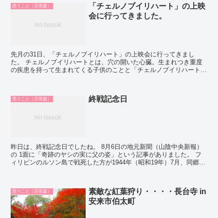
「チェルノブイリハート」の上映
思うこと（店長篇）
会に行ってきました。
先月の31日、「チェルノブイリハート」の上映会に行ってきまし
た。 チェルノブイリハートとは、穴の開いた心臓。生まれつき重度
の疾患を持って生まれてくる子供のことと「チェルノブイリハート公
式サイト」にも記載されています。 爆心から３００Kmのベ...
終戦記念日
思うこと（店長篇）
昨日は、終戦記念日でしたね。 8月6日の地元新聞（山陰中央新報）
の 1面に「奇跡のヤシの実に父の姿」という記事がありました。 フ
ィリピンのルソン島で戦死した方が1944年（昭和19年）7月、同郷の
戦友の名前を書いて海に放ったヤシの実が、33...
素敵な紅葉狩り・・・・長台寺 in
思うこと（店長篇）
安来市伯太町