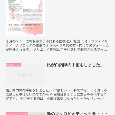
今月の２４日に鳥取県米子市にある医療法人 社団 ミオ・ファティリ
ティ・クリニックの主催で２０代～３０代の方へ向けてのフォーラム
が開催されます。 クリニック開院20年を記念して開催されるフォー
ラムです。 昨年（2012年）2月にNHKスペシャ...
姑が白内障の手術をしました。
健康について
姑が白内障の手術をしました。 82歳という年齢ですが、よく見える
に越した事はないのですから 今回右目を２７日に左目を手術する予
定です。 手術をする前は、不眠症気味になったりとかなりナーバス
な状態でしたが 手術後の感想は、「何だかこしょばいか...
春のマクロビオティック食・・・
マクロビオティック