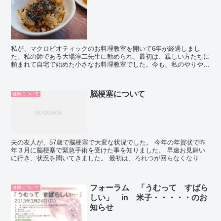
私が、マクロビオティックのお料理教室を開いて6年が経過しまし
た。私の師である大場淳二先生に勧められ、最初は、親しい方たちに
頼まれて自宅で始めた小さなお料理教室でした。今も、私のやりやす
い少人数で開催しています。それでも、婦人科と心療内科の...
脳梗塞について
健康について
夫の友人が、57歳で脳梗塞で大変な状況でした。 今年の年賀状で昨
年３月に脳梗塞で緊急手術を受けた事を知りました。 早速お見舞い
に行き、状況を聞いてきました。 最初は、ろれつが回らなくなり、
歩きかたがおかしくなったそうです。 これはおかしいと...
フォーラム 「うむって すばら
健康について
しい」 in 米子・・・・・のお
知らせ