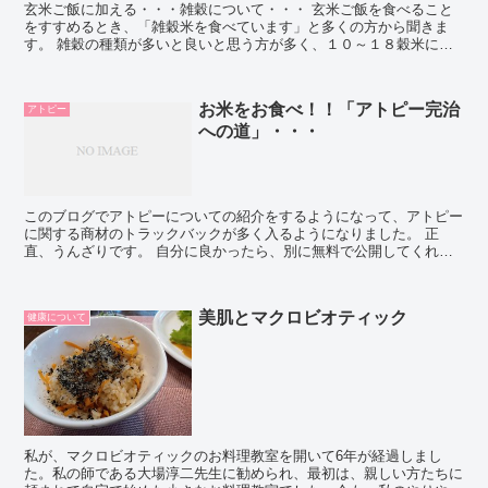
玄米ご飯に加える・・・雑穀について・・・ 玄米ご飯を食べること
をすすめるとき、「雑穀米を食べています」と多くの方から聞きま
す。 雑穀の種類が多いと良いと思う方が多く、１０～１８穀米に人
気があるようです。 ご飯に加える雑穀が、多...
お米をお食べ！！「アトピー完治
アトピー
への道」・・・
このブログでアトピーについての紹介をするようになって、アトピー
に関する商材のトラックバックが多く入るようになりました。 正
直、うんざりです。 自分に良かったら、別に無料で公開してくれた
らいいのにというのが感想です。 商材ブーム...
美肌とマクロビオティック
健康について
私が、マクロビオティックのお料理教室を開いて6年が経過しまし
た。私の師である大場淳二先生に勧められ、最初は、親しい方たちに