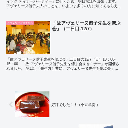
ィック ディナーパーティー」に行くため、明日松江を出発します。
アヴェリーヌ偕子夫人のことを、いよいよ多くの方に知ってもらえる
んだなと思うと嬉しいという思いと同時になぜか緊張し...
「故アヴェリーヌ偕子先生を偲ぶ
アヴェリーヌ偕子さん
会」（二日目-12/7）
「故アヴェリーヌ偕子先生を偲ぶ会」二日目の12/7（日）10：00-
15：00 「故 アヴェリーヌ偕子先生を偲ぶ会＆セミナー」が開催さ
れました。 第1部 「先生方と共に、アヴェリーヌ先生を偲ぶ会」と
「久司道夫先生講義（VTR）」 ...
好評でした！！ ♪小豆羊羹 ♪