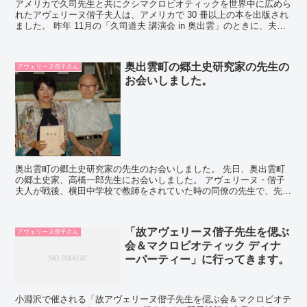
アメリカで久司先生と共にクシマクロビオティックを世界中に広めら
れたアヴェリーヌ偕子夫人は、アメリカで 30 冊以上の本を出版され
ました。 昨年 11月の「久司道夫 講演会 in 奥出雲」のときに、夫人
の追悼展示の コーナーにアメリカから...
奥出雲町の郷土史研究家の先生の
アヴェリーヌ偕子さん
お会いしました。
奥出雲町の郷土史研究家の先生のお会いしました。 先日、奥出雲町
の郷土史家、高橋一郎先生にお会いしました。 アヴェリーヌ・偕子
夫人が戦後、横田中学校で教師をされていた時の同僚の先生で、先日
紹介した横田音頭の作曲をされた先生でも...
「故アヴェリーヌ偕子先生を偲ぶ
アヴェリーヌ偕子さん
会＆マクロビオティック ディナ
ーパーティー」に行ってきます。
小淵沢で催される「故アヴェリーヌ偕子先生を偲ぶ会＆マクロビオテ