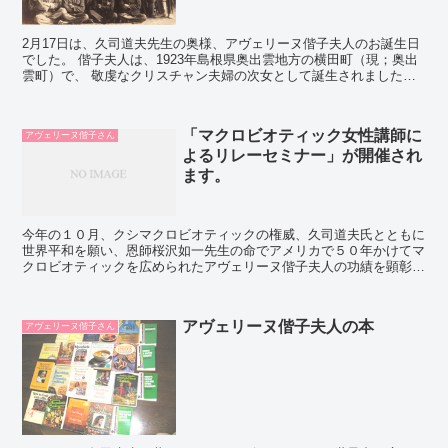
2月17日は、久司道夫先生の奥様、アヴェリーヌ偕子夫人のお誕生日
でした。 偕子夫人は、1923年島根県奥出雲地方の横田町（現；奥出
雲町）で、 敬虔なクリスチャン夫婦の次女として誕生されました。
横田は、中国山脈の山懐にある小さな町なの...
「マクロビオティック女性講師に
アヴェリーヌ偕子さん
よるリレーセミナー」が開催され
ます。
今年の１０月、クシマクロビオティックの権威、久司道夫氏とともに
世界平和を願い、恩師桜沢如一先生の命でアメリカで５０年かけてマ
クロビオティックを広められたアヴェリーヌ偕子夫人の功績を顕彰す
る碑が建立されることになっております。 それに先んじ...
アヴェリーヌ偕子夫人の本
アヴェリーヌ偕子さん