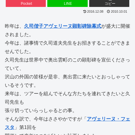
Pocket
LINE
コピー
2016.12.08
2010.10.01
昨年は、
久司偕子アヴェリーヌ顕彰碑除幕式
が盛大に開催
されました。
今年は、諸事情で久司道夫先生をお招きすることができま
せんでした。
久司先生は世界中で奥出雲町のこの顕彰碑を宣伝くださっ
ていて、
沢山の外国の皆様が是非、奥出雲に来たいとおっしゃって
いるそうです。
来年は、ツアーを組んでそんな方たちを連れてきたいと久
司先生も
張り切っていらっしゃるとの事。
そんな訳で、今年はささやかですが「
アヴェリーヌ・フェ
スタ
」第1回を