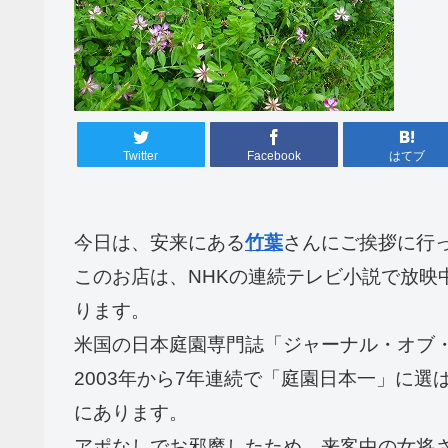
Twitter
Facebook
はてブ
今日は、安来にある
竹葉
さんにご挨拶に行
このお店は、NHKの連続テレビ小説で放映
ります。
米国の日本庭園専門誌「ジャーナル・オブ
2003年から7年連続で「庭園日本一」に選
にあります。
アポなしでお邪魔したため、来客中の女将