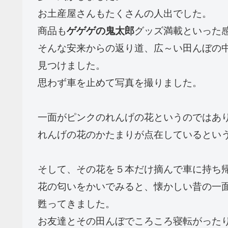
お土産屋さんもたくさんの人出でした。
商品も
ゲゲゲの鬼太郎
グッズ満載といった
そんな安来からの返り道、広～い田んぼの
見つけました。
思わず車を止めて写真を撮りました。
一面がピンクのれんげの花というのではあ
れんげの花のかたまりが点在しているとい
そして、その花を５本だけ摘んで車に持ち
花の匂いをかいでみると、懐かしい昔の一
甦ってきました。
お友達とその田んぼでころころ寝転がった