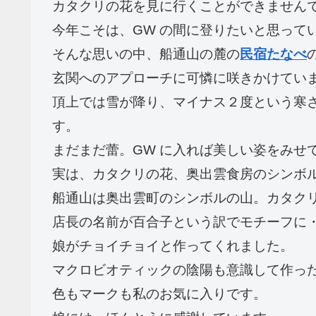
カタクリの花を見に行くことができません
今年こそは、GW の間に登りたいと思って
そんな思いの中、船通山の麓の
民宿たなべ
玄関へのアプローチに可憐に咲きかけてい
頂上では雪が降り、マイナス２度という寒
す。
まだまだ蕾。GW に入れば美しい姿をみせ
実は、カタクリの花、奥出雲食房のシンボ
船通山は奥出雲町のシンボルの山。カタク
店長の名前が百合子という訳でモチーフに
娘がチョイチョイと作ってくれました。
マクロビオティックの陰陽も意識して作っ
色もマークも私のお気に入りです。