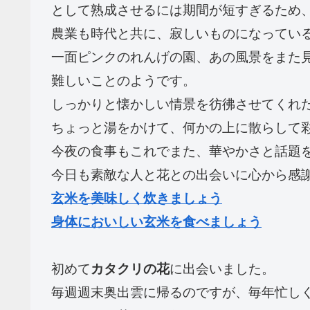
として熟成させるには期間が短すぎるため
農業も時代と共に、寂しいものになってい
一面ピンクのれんげの園、あの風景をまた
難しいことのようです。
しっかりと懐かしい情景を彷彿させてくれ
ちょっと湯をかけて、何かの上に散らして
今夜の食事もこれでまた、華やかさと話題
今日も素敵な人と花との出会いに心から感
玄米を美味しく炊きましょう
身体においしい玄米を食べましょう
初めて
カタクリの花
に出会いました。
毎週週末奥出雲に帰るのですが、毎年忙し