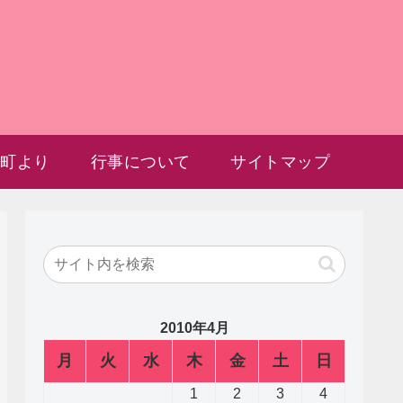
雲町より
行事について
サイトマップ
2010年4月
月
火
水
木
金
土
日
1
2
3
4