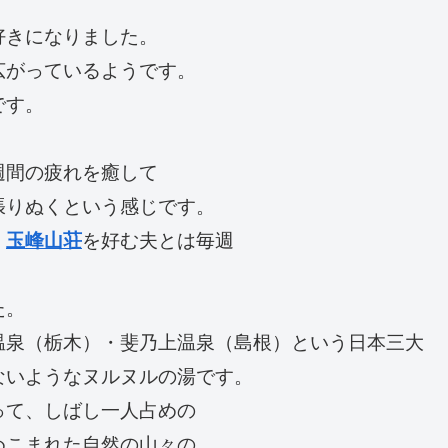
好きになりました。
広がっているようです。
です。
。
週間の疲れを癒して
張りぬくという感じです。
、
玉峰山荘
を好む夫とは毎週
。
た。
温泉（栃木）・斐乃上温泉（島根）という日本三大
ないようなヌルヌルの湯です。
って、しばし一人占めの
めこまれた自然の山々の