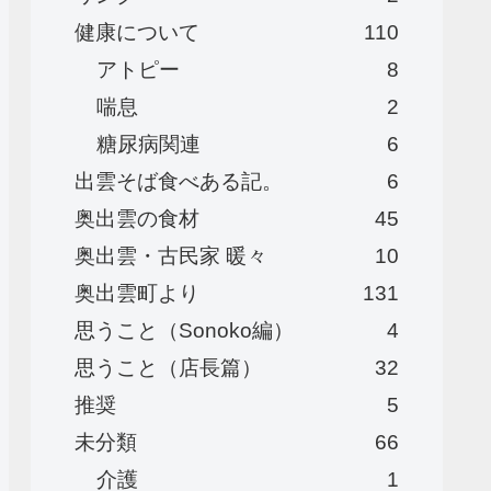
健康について
110
アトピー
8
喘息
2
糖尿病関連
6
出雲そば食べある記。
6
奥出雲の食材
45
奥出雲・古民家 暖々
10
奥出雲町より
131
思うこと（Sonoko編）
4
思うこと（店長篇）
32
推奨
5
未分類
66
介護
1