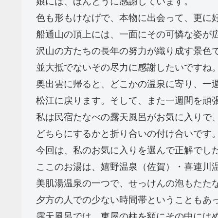
娘には、ほんとうに感謝しています。
色も形もけなげで、本物に出会って、更に
船通山の頂上には、一面にその可憐な姿が
沢山の方たちの長年の努力が織り成す景色
並大抵でないその尽力に感謝したいですね
奥出雲に帰ると、どこかの温泉に寄り、一
松江に戻ります。そして、また一週間を頑
私は民宿たなべの露天風呂がお気に入りで
どちらにするかと折り合いの付け合いです
今回は、私のお気に入りを選んで正解でし
ここのお湯は、嬉野温泉（佐賀）・喜連川
美肌湯温泉の一つで、せっけんの泡もたた
夕方の人での少ない時間帯ということもあ
露天風呂では、東屋の柱を額にその中には