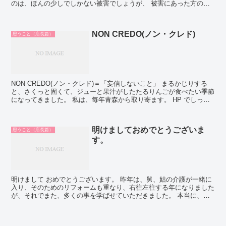
のは、ほんの少しでしかない被害でしょうが、 被害にあった方の数
だけ、深い悲しいドラマがあることが よくわかりました...
NON CREDO(ノン・クレド)
思うこと（店長篇）
NON CREDO(ノン・クレド)＝「妄信しないこと」 まるかじりする
と、さくっと固くて、ジューと果汁がしたたるりんごが食べたい季節
になってきました。 私は、毎年青森から取り寄ます。 HP でしっか
り生育状態や林檎園の様子、り...
明けましておめでとうございま
思うこと（店長篇）
す。
明けまして おめでとうございます。 昨年は、舅、姑の介護が一緒に
入り、そのためのリフォームも重なり、右往左往する年になりました
が、それでまた、多くの事を学ばせていただきました。 本当に、感
謝です。 2015年は、それを基礎にして、出来る活動...