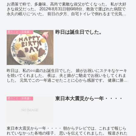
お洒落で粋で、多趣味、高尚で素敵な叔父が亡くなった。 私が大好
きな叔父だった。 2012年8月31日朝6時8分、救急で運ばれた病院で
永久の眠りについた。 前日の夕方、自宅トイレで倒れるまで元気だ
った。 午前中は大好きな畑にでかけ、いつものよ...
昨日は誕生日でした。
思うこと（店長篇）
昨日は、私の○○歳のお誕生日でした。 娘がお祝いにステキなケーキ
を焼いてくれました。 夜は、夫と娘がご馳走でお祝いをしてくれま
した。 元気でこの一年過ごせたことに心から感謝です。 健康に勝る
幸せはありませんから。 昨日は姉からマンゴーなどの...
東日本大震災から一年・・・・
思うこと（店長篇）
東日本大震災から一年・・・・ 朝からテレビでは、これまで報じら
れていなかった各地の様子、 思いを伝えてくれました。 報道された