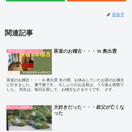
百合子
関連記事
茶道のお稽古・・・ in 奥出雲
【奥出雲食房】 ショップ日記
茶道のお稽古・・・ in 奥出雲 冬の間、お休みしていたお茶のお稽古
に行きました。 裏千家です。 久しぶりのお点前は、うろ覚え状態で
した。 先生は、毎日正座して、お稽古なさるそうです。 さす
が・・・なんでも、毎日コ...
大好きだった・・・叔父が亡くな
思うこと（店長篇）
った