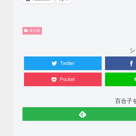
未分類
シ
Twitter
Pocket
百合子