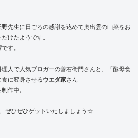
天野先生に日ごろの感謝を込めて奥出雲の山菜をお
ただけたようです。
帽です。
料理人で人気ブロガーの善右衛門さんと、「酵母食
な食に変身させる
ウエダ家
さん
を制作中。
ん、ぜひぜひゲットいたしましょう☆