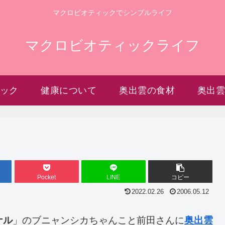
マクロビオティックでシンプルライフ
マクロビオティックライフ
ック
健康について
奥出雲の食材
奥出
Pocket
LINE
コピー
2022.02.26
2006.05.12
ナル
」のブニャンシカちゃんこと前田さんに
奥出雲