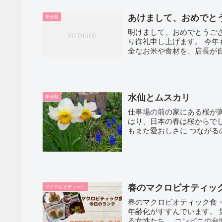
あけまして、おめでと
未分類
明けまして、おめでとうご
り御礼申し上げます。 今年
全なお米や食材を、店長が自
水仙とムスカリ
未分類
仕事場の前の家にある桜が
はり、日本の春は桜からで
もまた愛おしさに つながる
春のマクロビオティッ
マクロビオティック
春のマクロビオティック食
年齢化がすすんでいます。 気づかずに低血糖症になり、さまざまな不調に悩まされてい
る女性たち。 コ