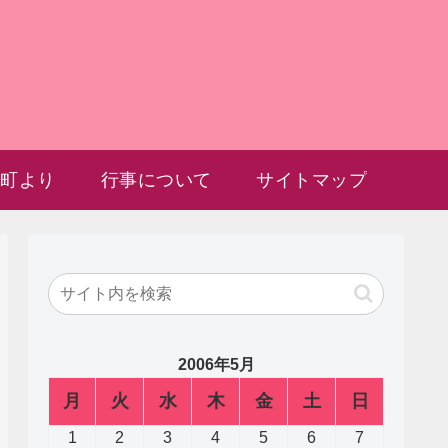
雲町より
行事について
サイトマップ
2006年5月
月
火
水
木
金
土
日
1
2
3
4
5
6
7