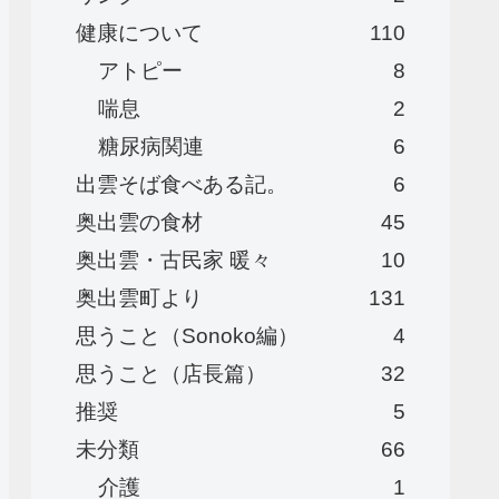
健康について
110
アトピー
8
喘息
2
糖尿病関連
6
出雲そば食べある記。
6
奥出雲の食材
45
奥出雲・古民家 暖々
10
奥出雲町より
131
思うこと（Sonoko編）
4
思うこと（店長篇）
32
推奨
5
未分類
66
介護
1