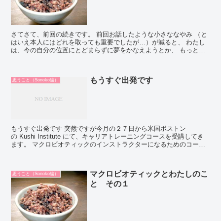
さてさて、前回の続きです。 前回お話したような小さななやみ （と
はいえ本人にはどれを取っても重要でしたが…）が減ると、 わたし
は、今の自分の位置にとどまらずに夢をかなえようとか、 もっと地
球環境のことも考えようとか、周りに気を遣...
もうすぐ出発です
思うこと（Sonoko編）
もうすぐ出発です 突然ですが今月の２７日から米国ボストン
の Kushi Institute にて、キャリアトレーニングコースを受講してき
ます。 マクロビオティックのインストラクターになるためのコース
で、 わたしが今度受講するLv2...
マクロビオティックとわたしのこ
思うこと（Sonoko編）
と その１