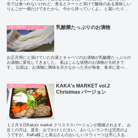
生では食べれないけれど、煮るとスーッと溶けて酸味のある美味しい
りんごが一個だけできたから、今から持っていくよ」 と届いたりん
ご。 ”プラムリー・アップル”と言う名前...
乳酸菌たっぷりのお漬物
【奥出雲食房】 ショップ日記
お正月用にと漬けていた白菜とキャベツのお漬物が乳酸菌たっぷりの
お漬物に変化してきました。 私はこんな状態のお漬物が大好きで
す。 以前は、お漬物に興味を示さなかった夫が毎食、食卓に並べる
ごとに食べつくすようになりました。 私は、白菜やキャベ...
KAKA's MARKET vol.2
【奥出雲食房】 ショップ日記
Christmas バージョン
１２月９日Kaka's market クリスマスバージョンが開催されます。 お
近くの方は、是非、おでかけください。 おいしいランチは完売のよ
うですが、KaKa様こと泉山さんのおいしいスウィーツは手に入ると