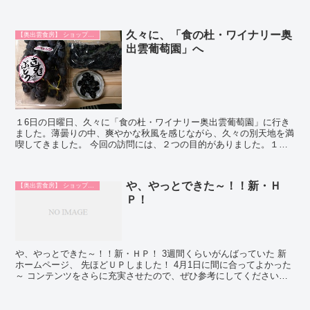
思います。 また、奥出雲食房の食品も...
久々に、「食の杜・ワイナリー奥
【奥出雲食房】 ショップ日記
出雲葡萄園」へ
１6日の日曜日、久々に「食の杜・ワイナリー奥出雲葡萄園」に行き
ました。薄曇りの中、爽やかな秋風を感じながら、久々の別天地を満
喫してきました。 今回の訪問には、２つの目的がありました。１つ
は、園内にある「杜のパン屋さん」への...
や、やっとできた～！！新・Ｈ
【奥出雲食房】 ショップ日記
Ｐ！
や、やっとできた～！！新・ＨＰ！ 3週間くらいがんばっていた 新
ホームページ、 先ほどＵＰしました！ 4月1日に間に合ってよかった
～ コンテンツをさらに充実させたので、ぜひ参考にしてくださいね
～。 これから通常どおり...