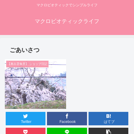
マクロビオティックでシンプルライフ
マクロビオティックライフ
ごあいさつ
【奥出雲食房】 ショップ日記
Twitter
Facebook
はてブ