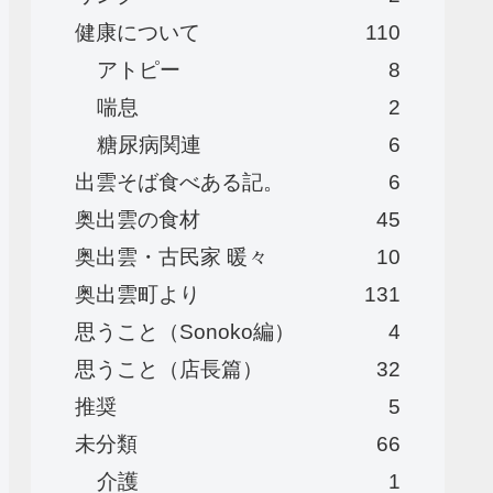
健康について
110
アトピー
8
喘息
2
糖尿病関連
6
出雲そば食べある記。
6
奥出雲の食材
45
奥出雲・古民家 暖々
10
奥出雲町より
131
思うこと（Sonoko編）
4
思うこと（店長篇）
32
推奨
5
未分類
66
介護
1