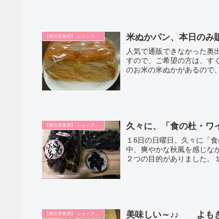
米ぬかパン、本日のみ
【奥出雲食房】 ショップ日記
人気で通販できなかった奥
すので、ご希望の方は、すぐにご注文を！！ 前回もブ
のお米の米ぬかがあるので、
久々に、「食の杜・ワ
【奥出雲食房】 ショップ日記
１6日の日曜日、久々に「
中、爽やかな秋風を感じながら、久
２つの目的がありました。１
美味しい～♪♪ よも
【奥出雲食房】 ショップ日記