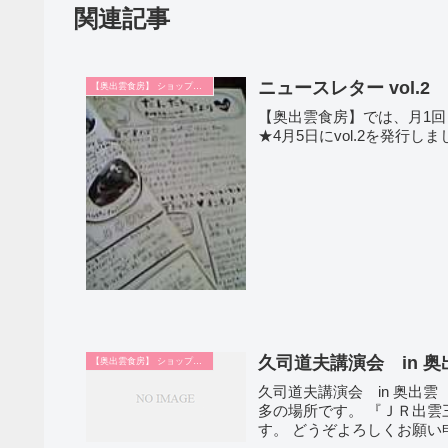
関連記事
ニュースレター vol.2
【奥出雲食房】 ショップ日記
【奥出雲食房】では、月1
★4月5日にvol.2を発行し
久司道夫講演会 in 
【奥出雲食房】 ショップ日記
久司道夫講演会 in 奥出
多の場所です。 『ＪＲ出雲三成（いずもみなり）』駅 そばのサンクスの隣になりま
す。 どうぞよろしくお願