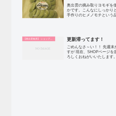
奥出雲の摘み取りヨモギを
かです。こんなにしっかり
手作りのヒメノモチという
ギ...
更新滞ってます！
【奥出雲食房】 ショップ日記
ごめんなさ～い！！ 先週末
すが 現在、SHOPページ
ろしくおねがいいたします。 