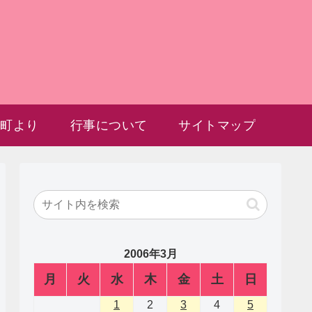
雲町より
行事について
サイトマップ
2006年3月
月
火
水
木
金
土
日
1
2
3
4
5