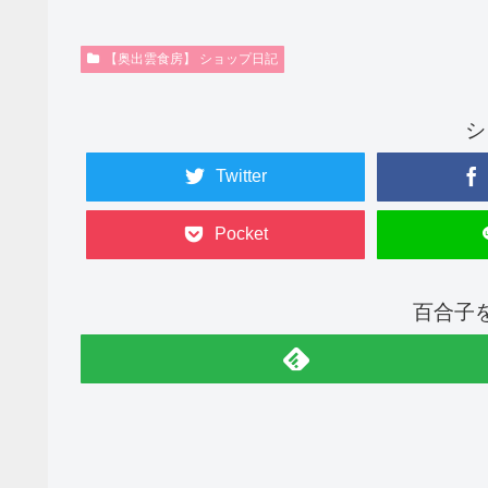
【奥出雲食房】 ショップ日記
シ
Twitter
Pocket
百合子