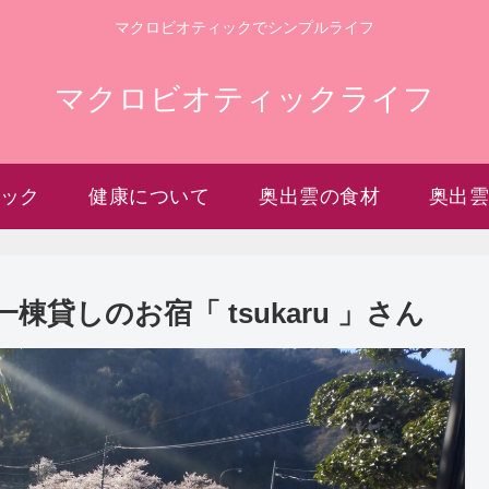
マクロビオティックでシンプルライフ
マクロビオティックライフ
ック
健康について
奥出雲の食材
奥出
貸しのお宿「 tsukaru 」さん