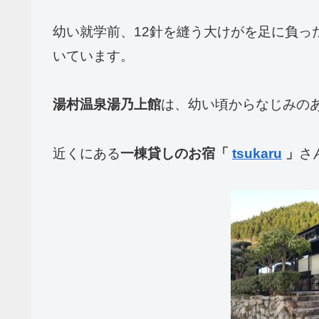
幼い就学前、12針を縫う大けがを足に負っ
いています。
湯村温泉湯乃上館
は、幼い頃からなじみの
近くにある
一棟貸しのお宿「
tsukaru
」
さ