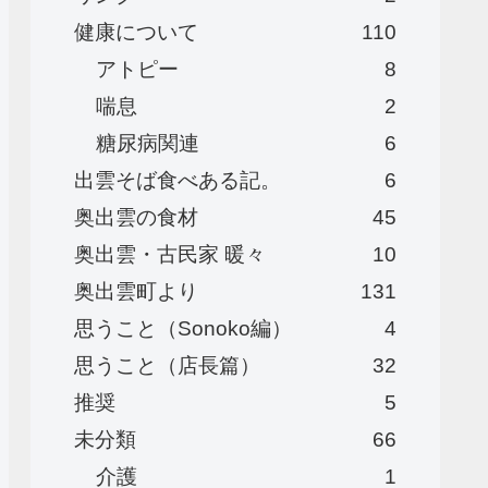
健康について
110
アトピー
8
喘息
2
糖尿病関連
6
出雲そば食べある記。
6
奥出雲の食材
45
奥出雲・古民家 暖々
10
奥出雲町より
131
思うこと（Sonoko編）
4
思うこと（店長篇）
32
推奨
5
未分類
66
介護
1