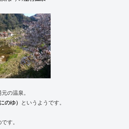
湯元の温泉。
つにのゆ）
というようです。
のです。