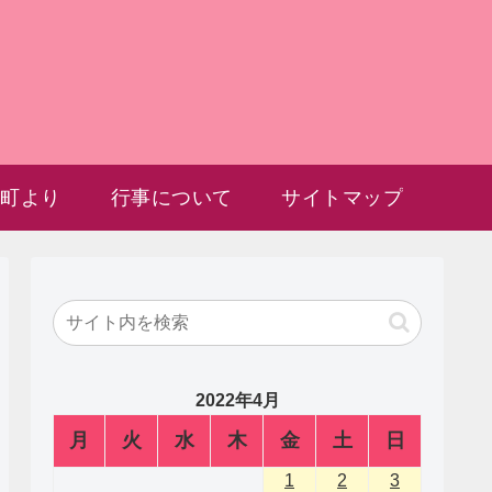
雲町より
行事について
サイトマップ
2022年4月
月
火
水
木
金
土
日
1
2
3