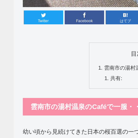
Twitter
Facebook
はてブ
目
雲南市の湯村温
共有:
雲南市の湯村温泉のCaféで一服・
幼い頃から見続けてきた日本の桜百選の一