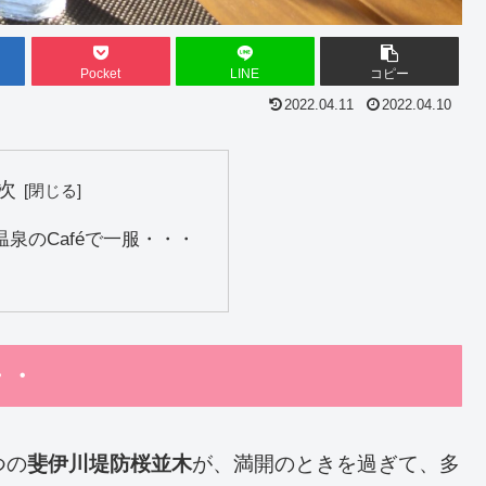
Pocket
LINE
コピー
2022.04.11
2022.04.10
次
泉のCaféで一服・・・
・・
つの
斐伊川堤防桜並木
が、満開のときを過ぎて、多