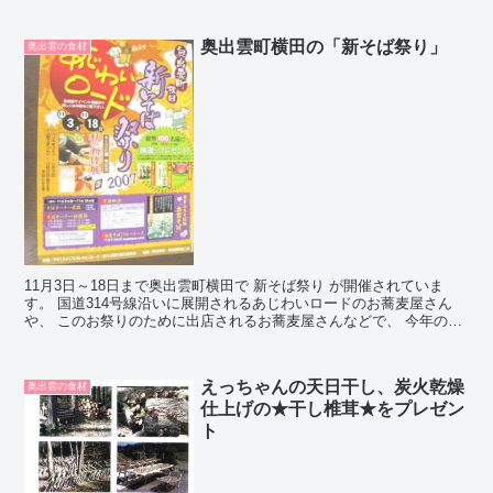
奥出雲町横田の「新そば祭り」
奥出雲の食材
11月3日～18日まで奥出雲町横田で 新そば祭り が開催されていま
す。 国道314号線沿いに展開されるあじわいロードのお蕎麦屋さん
や、 このお祭りのために出店されるお蕎麦屋さんなどで、 今年の新
そばで打ったおいしいお蕎麦を食べることができ...
えっちゃんの天日干し、炭火乾燥
奥出雲の食材
仕上げの★干し椎茸★をプレゼン
ト