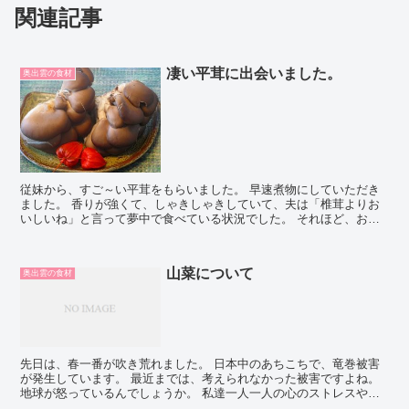
関連記事
凄い平茸に出会いました。
奥出雲の食材
従妹から、すご～い平茸をもらいました。 早速煮物にしていただき
ました。 香りが強くて、しゃきしゃきしていて、夫は「椎茸よりお
いしいね」と言って夢中で食べている状況でした。 それほど、おい
しかったんです。 お漬物にして保存するのもいいようで...
山菜について
奥出雲の食材
先日は、春一番が吹き荒れました。 日本中のあちこちで、竜巻被害
が発生しています。 最近までは、考えられなかった被害ですよね。
地球が怒っているんでしょうか。 私達一人一人の心のストレスや身
体の疲れが大きなマイナスのエネルギーと なって地...