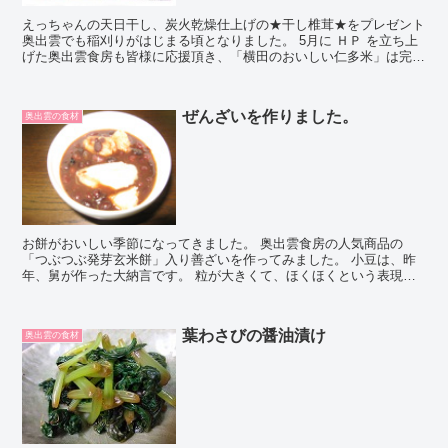
えっちゃんの天日干し、炭火乾燥仕上げの★干し椎茸★をプレゼント
奥出雲でも稲刈りがはじまる頃となりました。 5月に ＨＰ を立ち上
げた奥出雲食房も皆様に応援頂き、「横田のおいしい仁多米」は完売
となりました。 ほんとうに...
ぜんざいを作りました。
奥出雲の食材
お餅がおいしい季節になってきました。 奥出雲食房の人気商品の
「つぶつぶ発芽玄米餅」入り善ざいを作ってみました。 小豆は、昨
年、舅が作った大納言です。 粒が大きくて、ほくほくという表現が
ぴったりの小豆です。 私は、善ざいの仕上げに一つまみの...
葉わさびの醤油漬け
奥出雲の食材