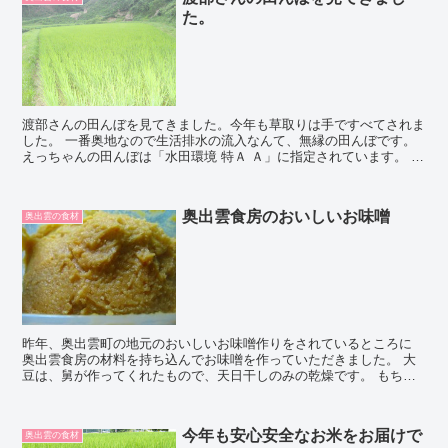
た。
渡部さんの田んぼを見てきました。今年も草取りは手ですべてされま
した。 一番奥地なので生活排水の流入なんて、無縁の田んぼです。
えっちゃんの田んぼは「水田環境 特Ａ Ａ」に指定されています。 水
も変わらず、山から直接きれいな水が流れてい...
奥出雲食房のおいしいお味噌
奥出雲の食材
昨年、奥出雲町の地元のおいしいお味噌作りをされているところに
奥出雲食房の材料を持ち込んでお味噌を作っていただきました。 大
豆は、舅が作ってくれたもので、天日干しのみの乾燥です。 もちろ
ん、農薬や化学肥料など無縁の大豆です。 何日も何日も...
今年も安心安全なお米をお届けで
奥出雲の食材