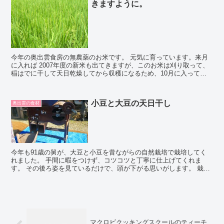
きますように。
今年の奥出雲食房の無農薬のお米です。 元気に育っています。来月
に入れば 2007年度の新米も出てきますが、このお米は刈り取って、
稲はでに干して天日乾燥してから収穫になるため、10月に入ってか
らでないと新米として販売できません。 えっちゃん...
小豆と大豆の天日干し
奥出雲の食材
今年も91歳の舅が、大豆と小豆を昔ながらの自然栽培で栽培してく
れました。 手間に暇をつけず、コツコツと丁寧に仕上げてくれま
す。 その後ろ姿を見ているだけで、頭が下がる思いがします。 栽培
した後、まず、はでに干して天日で乾かします。 取り入れ...
マクロビクッキングスクールのティーチ