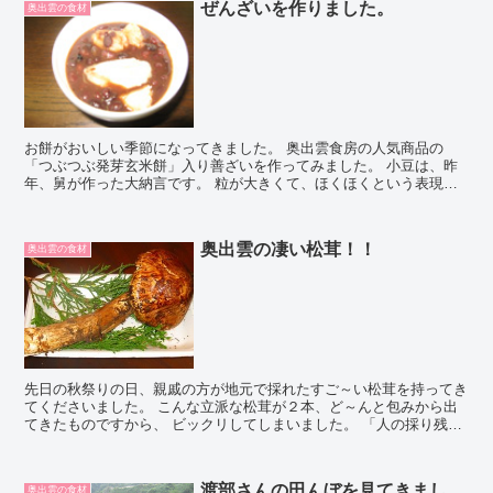
ぜんざいを作りました。
奥出雲の食材
お餅がおいしい季節になってきました。 奥出雲食房の人気商品の
「つぶつぶ発芽玄米餅」入り善ざいを作ってみました。 小豆は、昨
年、舅が作った大納言です。 粒が大きくて、ほくほくという表現が
ぴったりの小豆です。 私は、善ざいの仕上げに一つまみの...
奥出雲の凄い松茸！！
奥出雲の食材
先日の秋祭りの日、親戚の方が地元で採れたすご～い松茸を持ってき
てくださいました。 こんな立派な松茸が２本、ど～んと包みから出
てきたものですから、 ビックリしてしまいました。 「人の採り残し
で少し大きすぎるけれど」ということでしたが、 何で...
渡部さんの田んぼを見てきまし
奥出雲の食材