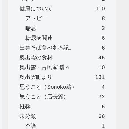
健康について
110
アトピー
8
喘息
2
糖尿病関連
6
出雲そば食べある記。
6
奥出雲の食材
45
奥出雲・古民家 暖々
10
奥出雲町より
131
思うこと（Sonoko編）
4
思うこと（店長篇）
32
推奨
5
未分類
66
介護
1