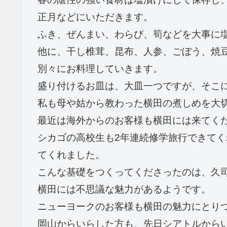
正月などにいただきます。
ふき、ぜんまい、わらび、筍などを大事に
他に、干し椎茸、昆布、人参、ごぼう、焼
別々にお料理していきます。
盛り付けるお皿は、大皿一つですが、そこ
私も母や姑から教わった横田の煮しめを大
最近は海外からのお客様も横田には来てく
シカゴの高校生も2年連続修学旅行できて
てくれました。
こんな基礎をつくってくださったのは、久
横田には不思議な魅力があるようです。
ニューヨークのお客様も横田の魅力にとり
岡山からいらした方も、先日シアトルから