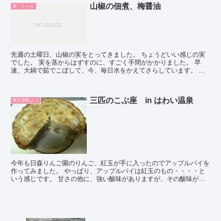
山椒の佃煮、梅醤油
食・レシピ
先週の土曜日、山椒の実をとってきました。 ちょうどいい感じの実
でした。 実を茎からはずすのに、すごく手間がかかりました。 早
速、大鍋で茹でこぼして、今、毎日水をかえてさらしています。 エ
グミがちょうどいい加減になってきたので、今日あたり 佃...
三匹のこぶ座 in はわい温泉
奥出雲町より
今年も日森りんご園のりんご、紅玉が手に入ったのでアップルパイを
作ってみました。 やっぱり、アップルパイは紅玉のもの・・・・と
いう感じです。 甘さの他に、強い酸味がありますが、その酸味が甘
味をぐんと引き出してくれます。 りんごは酸味があってバ...