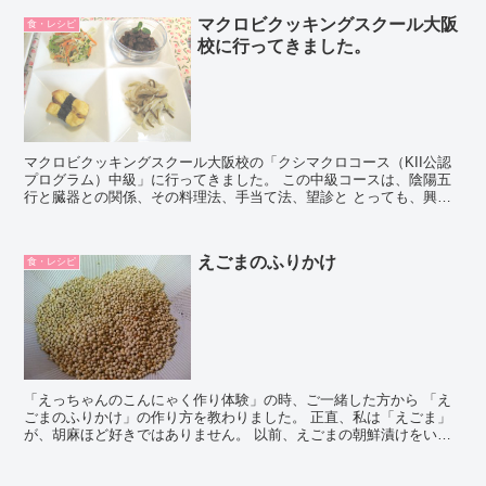
マクロビクッキングスクール大阪
食・レシピ
校に行ってきました。
マクロビクッキングスクール大阪校の「クシマクロコース（KII公認
プログラム）中級」に行ってきました。 この中級コースは、陰陽五
行と臓器との関係、その料理法、手当て法、望診と とっても、興味
のある内容なので、とても楽しく講義を受けることができ...
えごまのふりかけ
食・レシピ
「えっちゃんのこんにゃく作り体験」の時、ご一緒した方から 「え
ごまのふりかけ」の作り方を教わりました。 正直、私は「えごま」
が、胡麻ほど好きではありません。 以前、えごまの朝鮮漬けをいた
だいたことがありますが、 食べきれませんでした。 でも...