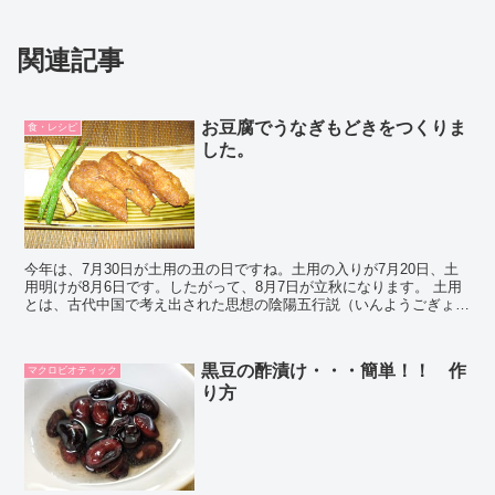
関連記事
お豆腐でうなぎもどきをつくりま
食・レシピ
した。
今年は、7月30日が土用の丑の日ですね。土用の入りが7月20日、土
用明けが8月6日です。したがって、8月7日が立秋になります。 土用
とは、古代中国で考え出された思想の陰陽五行説（いんようごぎょう
せつ）に基づき割り当てられ、五行（木火土金水）...
黒豆の酢漬け・・・簡単！！ 作
マクロビオティック
り方