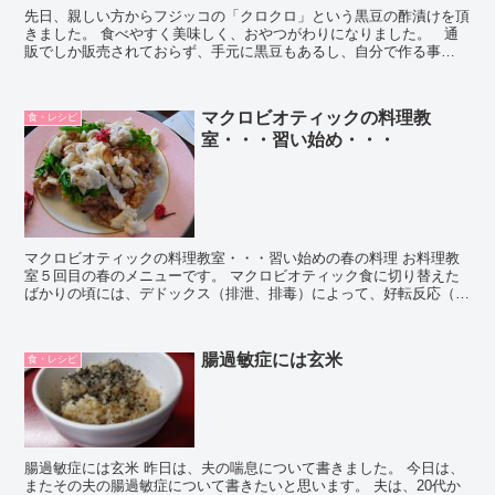
先日、親しい方からフジッコの「クロクロ」という黒豆の酢漬けを頂
きました。 食べやすく美味しく、おやつがわりになりました。 通
販でしか販売されておらず、手元に黒豆もあるし、自分で作る事
に・・・ ...
マクロビオティックの料理教
食・レシピ
室・・・習い始め・・・
マクロビオティックの料理教室・・・習い始めの春の料理 お料理教
室５回目の春のメニューです。 マクロビオティック食に切り替えた
ばかりの頃には、デドックス（排泄、排毒）によって、好転反応（メ
ンケン反応）が出ることがあります。 とく...
腸過敏症には玄米
食・レシピ
腸過敏症には玄米 昨日は、夫の喘息について書きました。 今日は、
またその夫の腸過敏症について書きたいと思います。 夫は、20代か